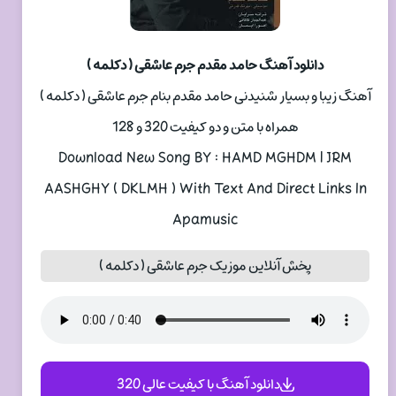
دانلود آهنگ حامد مقدم جرم عاشقی ( دکلمه )
آهنگ زیبا و بسیار شنیدنی حامد مقدم بنام جرم عاشقی ( دکلمه )
همراه با متن و دو کیفیت 320 و 128
Download New Song BY : HAMD MGHDM | JRM
AASHGHY ( DKLMH ) With Text And Direct Links In
Apamusic
پخش آنلاین موزیک جرم عاشقی ( دکلمه )
دانلود آهنگ با کیفیت عالی 320