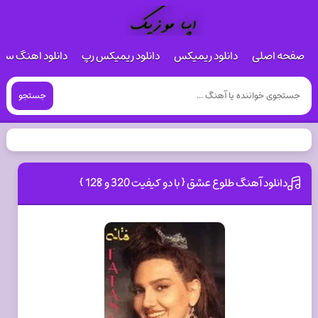
صفحه اصلی
دانلود ریمیکس
دانلود ریمیکس رپ
دانلود اهنگ س
جستجو
دانلود آهنگ طلوع عشق { با دو کیفیت 320 و 128 }