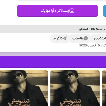
اینستاگرام آپا موزیک
در شبکه های اجتماعی
ینکدین
واتساپ
تلگرام
نگ
6 آگوست 2023