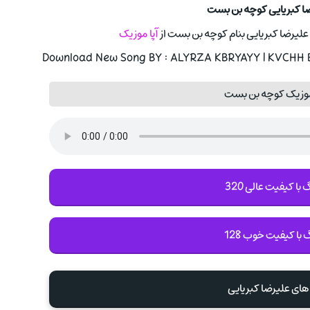
ضا کبریایی کوچه بن بست
علیرضا کبریایی بنام کوچه بن بست از
آپا موزیک
Download New Song BY : ALYRZA KBRYAYY | KVCHH BN
موزیک کوچه بن بست
با کیفیت عالی 320
 با کیفیت خوب 128
های علیرضا کبریایی