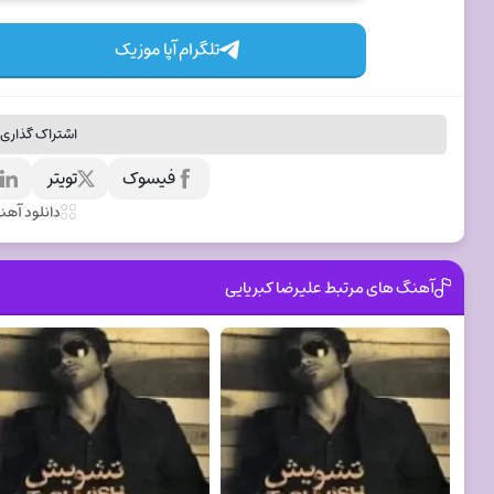
تلگرام آپا موزیک
اشتراک گذاری 
فیسوک
تویتر
ل
دانلود آه
آهنگ های مرتبط علیرضا کبریایی