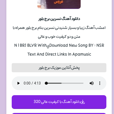
دانلود آهنگ نسرين برج بلور
امشب آهنگ زیبا و بسیار شنیدنی نسرين بنام برج بلور همراه با
متن و دو کیفیت خوب و عالی
Download New Song BY : NSRيN | BRJ BLVR With
Text And Direct Links In Apamusic
پخش آنلاین موزیک برج بلور
دانلود آهنگ با کیفیت عالی 320