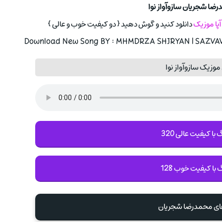
ضا شجریان سازوآواز نوا
آپا موزیک
دانلود کنید و گوش دهید { دو کیفیت خوب و عالی }
Download New Song BY : MHMDRZA SHJRYAN | SAZVAVA
موزیک سازوآواز نوا
با کیفیت عالی 320
 با کیفیت خوب 128
های محمدرضا شجریان