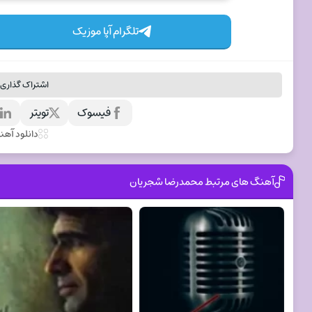
تلگرام آپا موزیک
اشتراک گذاری 
فیسوک
تویتر
ل
دانلود آه
آهنگ های مرتبط محمدرضا شجریان