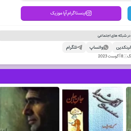
اینستاگرام آپا موزیک
در شبکه های اجتماعی
ینکدین
واتساپ
تلگرام
نگ
8 آگوست 2023