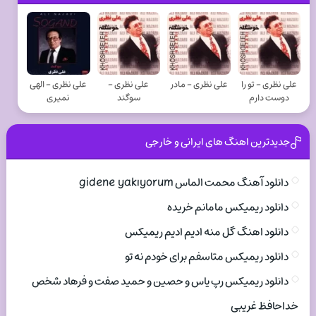
علی نظری - تو را
علی نظری - مادر
علی نظری -
علی نظری - الهی
دوست دارم
سوگند
نمیری
جدیدترین اهنگ های ایرانی و خارجی
دانلود آهنگ محمت الماس gidene yakıyorum
دانلود ریمیکس مامانم خریده
دانلود اهنگ گل منه ادیم ادیم ریمیکس
دانلود ریمیکس متاسفم برای خودم نه تو
دانلود ریمیکس رپ یاس و حصین و حمید صفت و فرهاد شخص
خداحافظ غریبی