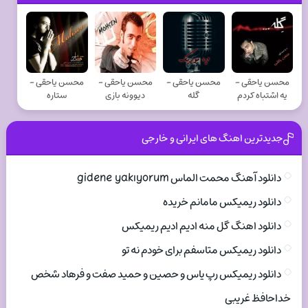
محسن یاحقی -
محسن یاحقی -
محسن یاحقی -
محسن یاحقی -
یه اشتباه کردم
گله
دیوونه بازی
ستاره
جدیدترین اهنگ های ایرانی و خارجی
دانلود آهنگ محمت الماس gidene yakıyorum
دانلود ریمیکس مامانم خریده
دانلود اهنگ گل منه ادیم ادیم ریمیکس
دانلود ریمیکس متاسفم برای خودم نه تو
دانلود ریمیکس رپ یاس و حصین و حمید صفت و فرهاد شخص
خداحافظ غریبی