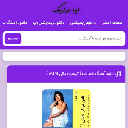
صفحه اصلی
دانلود ریمیکس
دانلود ریمیکس رپ
دانلود اهنگ س
جستجو
دانلود آهنگ خجالت { کیفیت عالی MP3 }