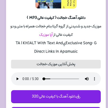
دانلود آهنگ خجالت { کیفیت عالی MP3 }
موزیک جدید و شنیدنی از گروه گيتا بنام خجالت همراه با متن و دو
کیفیت عالی از
آپا موزیک
Exclusive Song: GيTA | KHJALT With Text And
Direct Links In Apamusic
پخش آنلاین موزیک خجالت
دانلود آهنگ با کیفیت عالی 320