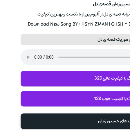
حسین زمان قصه ی دل
رانه قصه ی دل از آلبوم پرواز با تکست و بهترین کیفیت
Download New Song BY : HSYN ZMAN | GHSH Y DL
 موزیک قصه ی دل
با کیفیت عالی 320
 با کیفیت خوب 128
گ های حسین زمان