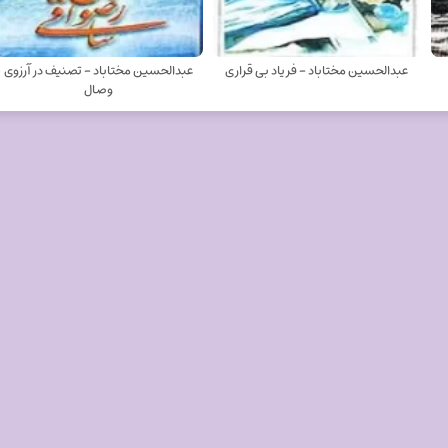
عبدالحسین مختاباد - فریاد بی قراری
عبدالحسین مختاباد - تصنیف در آرزوی
وصال