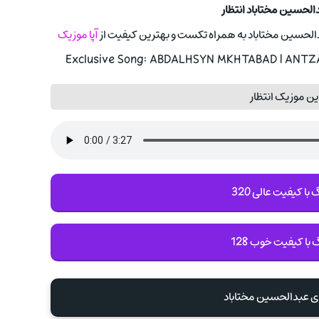
الحسین مختاباد انتظار
 عبدالحسین مختاباد به همراه تکست و بهترین کیفیت از
آپا موزیک
Exclusive Song: ABDALHSYN MKHTABAD | ANTZAR
ن موزیک انتظار
با کیفیت عالی 320
 با کیفیت خوب 128
ی عبدالحسین مختاباد