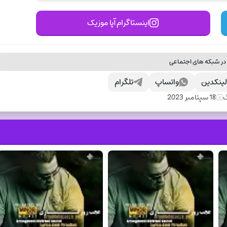
اینستاگرام آپا موزیک
در شبکه های اجتماعی
ینکدین
واتساپ
تلگرام
گ
18 سپتامبر 2023