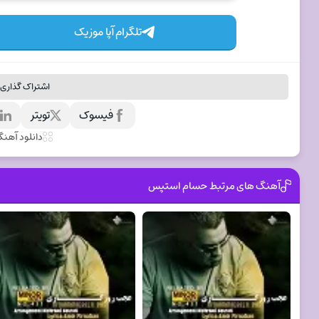
تلگرام آپا موزیک
اشتراک گذاری 
فیسوک
تویتر
ل
دانلود آهن
آهنگ های مرتبط حسام استپس