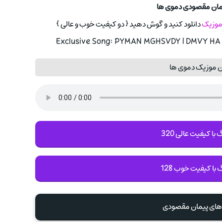
یمان مقصودی دموی ها
 موزیک
دانلود کنید و گوش دهید { دو کیفیت خوب و عالی }
Exclusive Song: PYMAN MGHSVDY | DMVY HA W
ن موزیک دموی ها
با کیفیت عالی 320
 با کیفیت خوب 128
 های پیمان مقصودی