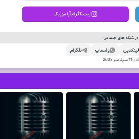
اینستاگرام آپا موزیک
در شبکه های اجتماعی
ینکدین
واتساپ
تلگرام
گ
11 سپتامبر 2023