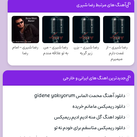
آهنگ های مرتبط رضا شیری
رضا شیری - از
رضا شیری - بزن
رضا شیری - من
رضا شیری - امام
غمت دارم
زیر گریه
به تو علاقه مندم
رضا
میمیرم
جدیدترین اهنگ های ایرانی و خارجی
دانلود آهنگ محمت الماس gidene yakıyorum
دانلود ریمیکس مامانم خریده
دانلود اهنگ گل منه ادیم ادیم ریمیکس
دانلود ریمیکس متاسفم برای خودم نه تو