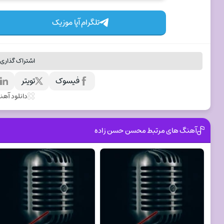
تلگرام آپا موزیک
اشتراک گذاری 
فیسوک
تویتر
ل
دانلود آه
آهنگ های مرتبط محسن حسن زاده