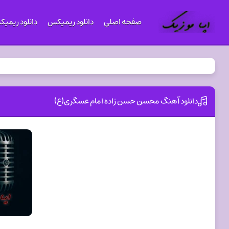
صفحه اصلی
دانلود ریمیکس
دانلود ریمی
دانلود آهنگ محسن حسن زاده امام عسگری(ع)