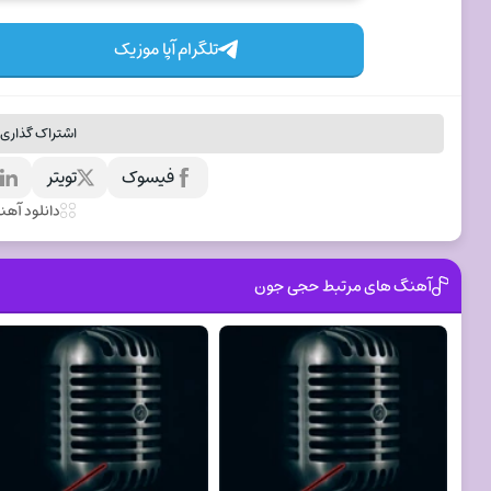
تلگرام آپا موزیک
اشتراک گذاری 
فیسوک
تویتر
ل
دانلود آه
آهنگ های مرتبط حجی جون