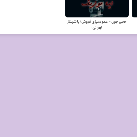
حجی جون - عمو سبزی فروش (با شهناز
تهرانی)