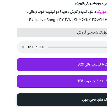
جی جون شیرینی فروش
ا موزیک
دانلود کنید و گوش دهید { دو کیفیت خوب و عالی }
Exclusive Song: HJY JVN | SHYRYNY FRVSH W
موزیک شیرینی فروش
با کیفیت عالی 320
 با کیفیت خوب 128
نگ های حجی جون