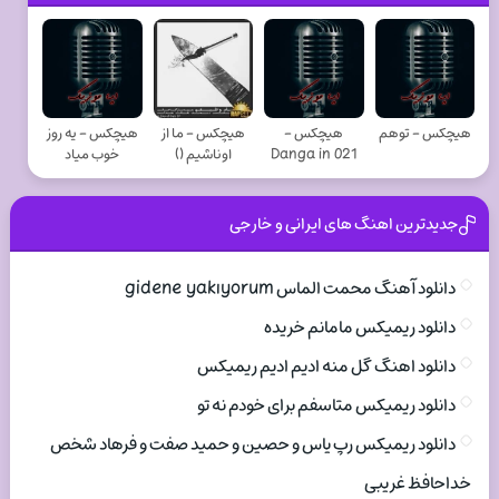
هیچکس - توهم
هیچکس -
هیچکس - ما از
هیچکس - یه روز
Danga in 021
اوناشیم ()
خوب میاد
جدیدترین اهنگ های ایرانی و خارجی
دانلود آهنگ محمت الماس gidene yakıyorum
دانلود ریمیکس مامانم خریده
دانلود اهنگ گل منه ادیم ادیم ریمیکس
دانلود ریمیکس متاسفم برای خودم نه تو
دانلود ریمیکس رپ یاس و حصین و حمید صفت و فرهاد شخص
خداحافظ غریبی