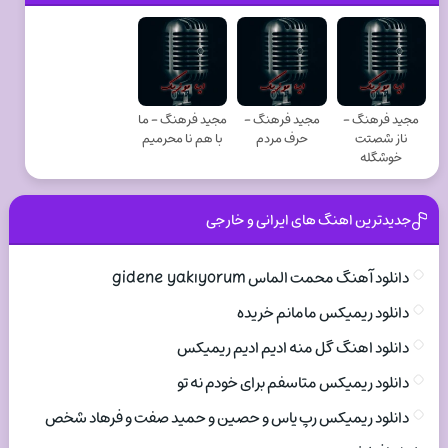
مجید فرهنگ -
مجید فرهنگ -
مجید فرهنگ - ما
ناز شصتت
حرف مردم
با هم نا محرمیم
خوشگله
جدیدترین اهنگ های ایرانی و خارجی
دانلود آهنگ محمت الماس gidene yakıyorum
دانلود ریمیکس مامانم خریده
دانلود اهنگ گل منه ادیم ادیم ریمیکس
دانلود ریمیکس متاسفم برای خودم نه تو
دانلود ریمیکس رپ یاس و حصین و حمید صفت و فرهاد شخص