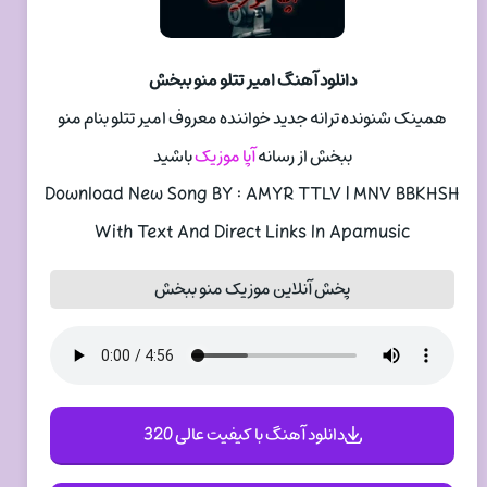
دانلود آهنگ امیر تتلو منو ببخش
همینک شنونده ترانه جدید خواننده معروف امیر تتلو بنام منو
ببخش از رسانه
آپا موزیک
باشید
Download New Song BY : AMYR TTLV | MNV BBKHSH
With Text And Direct Links In Apamusic
پخش آنلاین موزیک منو ببخش
دانلود آهنگ با کیفیت عالی 320