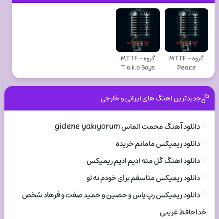
گروه MTTF -
گروه MTTF -
T.o.k.o Boys
Peace
جدیدترین اهنگ های ایرانی و خارجی
دانلود آهنگ محمت الماس gidene yakıyorum
دانلود ریمیکس مامانم خریده
دانلود اهنگ گل منه ادیم ادیم ریمیکس
دانلود ریمیکس متاسفم برای خودم نه تو
دانلود ریمیکس رپ یاس و حصین و حمید صفت و فرهاد شخص
خداحافظ غریبی