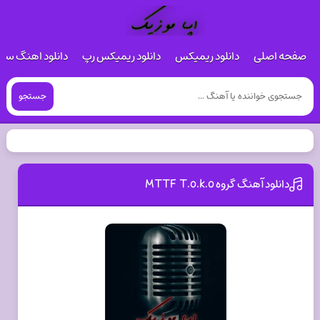
صفحه اصلی
دانلود ریمیکس
دانلود ریمیکس رپ
دانلود اهنگ س
جستجو
دانلود آهنگ گروه MTTF T.o.k.o