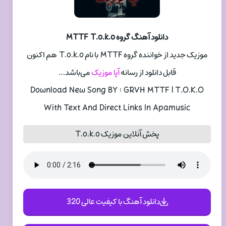
دانلود آهنگ گروه MTTF T.o.k.o
موزیک جدید از خواننده گروه MTTF با نام T.o.k.o هم اکنون
قابل دانلود از رسانه
آپا موزیک
می‌باشد…
Download New Song BY : GRVH MTTF | T.O.K.O
With Text And Direct Links In Apamusic
پخش آنلاین موزیک T.o.k.o
دانلود آهنگ با کیفیت عالی 320