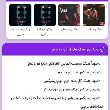
ویگن - رقیب
ویگن - پیمان
ویگن - جادو
ویگن - به به چه
رنگین
دلبری
جدیدترین اهنگ های ایرانی و خارجی
دانلود آهنگ محمت الماس gidene yakıyorum
دانلود ریمیکس مامانم خریده
دانلود اهنگ گل منه ادیم ادیم ریمیکس
دانلود ریمیکس متاسفم برای خودم نه تو
دانلود ریمیکس رپ یاس و حصین و حمید صفت و فرهاد شخص
خداحافظ غریبی