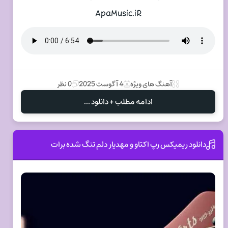
ApaMusic.iR
آهنگ های ویژه
4 آگوست 2025
0 نظر
ادامه مطلب + دانلود ...
دانلود ریمیکس رپ اکتاو و مهدیار دلم تنگ شده برات