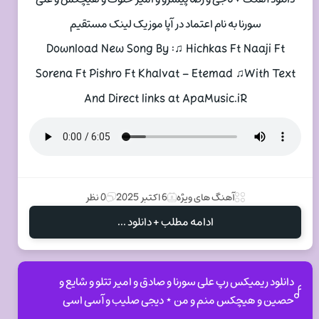
سورنا به نام اعتماد در آپا موزیک لینک مستقیم
Download New Song By :♫ Hichkas Ft Naaji Ft
Sorena Ft Pishro Ft Khalvat – Etemad ♫With Text
And Direct links at ApaMusic.iR
آهنگ های ویژه
6 اکتبر 2025
0 نظر
ادامه مطلب + دانلود ...
دانلود ریمیکس رپ علی سورنا و صادق و امیر تتلو و شایع و
حصین و هیچکس منم و من ⋆ دیجی صلیب و آسی اسی