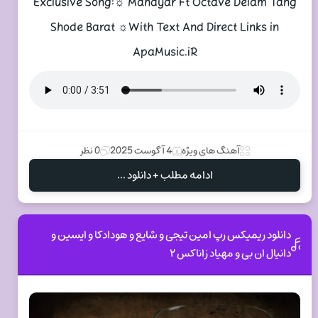
Exclusive Song:☼ Mahdyar Ft Octave Delam Tang
Shode Barat ☼With Text And Direct Links in
ApaMusic.iR
آهنگ های ویژه
4 آگوست 2025
0 نظر
ادامه مطلب + دانلود ...
دانلود ریمیکس رپ امین تیجی و شایع و هودادکا و ایسین و
دانیال ان بی و مهیاد زاناکس ۲