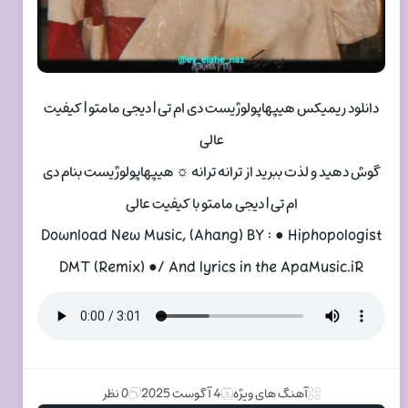
دانلود ریمیکس هیپهاپولوژیست دی ام تی | دیجی مامتو | کیفیت
عالی
گوش دهید و لذت ببرید از ترانه ترانه ☼ هیپهاپولوژیست بنام دی
ام تی | دیجی مامتو با کیفیت عالی
Download New Music, (Ahang) BY : ● Hiphopologist
DMT (Remix) ●/ And lyrics in the ApaMusic.iR
آهنگ های ویژه
4 آگوست 2025
0 نظر