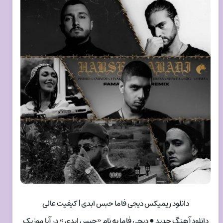
دانلود ریمیکس دیجی فاما حبس ابدی | کیفیت عالی
دانلود آهنگ جدید ● دیجی فاما به نام «حبس ابدی » در آپا موزیک