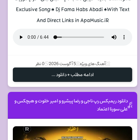
Exclusive Song:♠ Dj Fama Habs Abadi ♠With Text
And Direct Links in ApaMusic.iR
آهنگ های ویژه
5 آگوست 2026
0 نظر
ادامه مطلب + دانلود ...
دانلود ریمیکس رپ ناجی و رضا پیشرو و امیر خلوت و هیچکس و
علی سورنا اعتماد