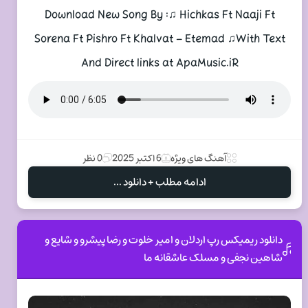
Download New Song By :♫ Hichkas Ft Naaji Ft
Sorena Ft Pishro Ft Khalvat – Etemad ♫With Text
And Direct links at ApaMusic.iR
آهنگ های ویژه
6 اکتبر 2025
0 نظر
ادامه مطلب + دانلود ...
دانلود ریمیکس رپ اردلان و امیر خلوت و رضا پیشرو و شایع و
شاهین نجفی و مسلک عاشقانه ما