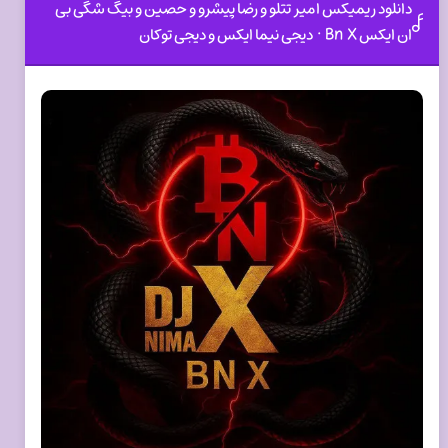
دانلود ریمیکس امیر تتلو و رضا پیشرو و حصین و بیگ شگی بی
ان ایکس Bn X · دیجی نیما ایکس و دیجی توکان