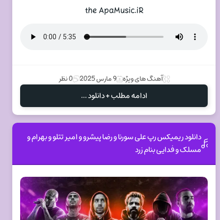
the ApaMusic.iR
آهنگ های ویژه
9 مارس 2025
0 نظر
ادامه مطلب + دانلود ...
دانلود ریمیکس رپ علی سورنا و رضا پیشرو و امیر تتلو و بهرام و
مسلک و فدایی بنام زرد