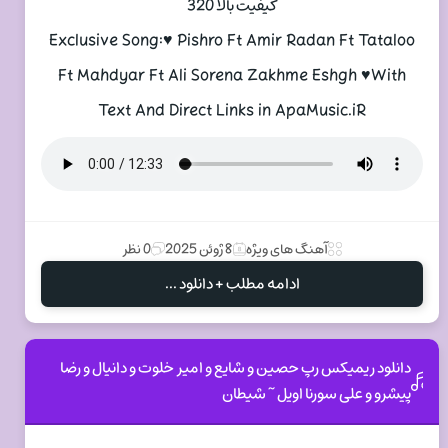
کیفیت بالا 320
Exclusive Song:♥ Pishro Ft Amir Radan Ft Tataloo
Ft Mahdyar Ft Ali Sorena Zakhme Eshgh ♥With
Text And Direct Links in ApaMusic.iR
آهنگ های ویژه
8 ژوئن 2025
0 نظر
ادامه مطلب + دانلود ...
دانلود ریمیکس رپ حصین و شایع و امیر خلوت و دانیال و رضا
پیشرو و علی سورنا اویل ~ شیطان