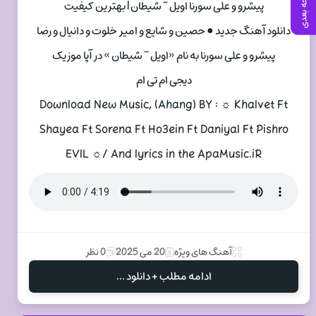
صفحه بعدی
پیشرو و علی سورنا اویل ~ شیطان | بهترین کیفیت
دانلود آهنگ جدید ● حصین و شایع و امیر خلوت و دانیال و رضا
پیشرو و علی سورنا به نام «اویل ~ شیطان » در آپا موزیک
دیجی ام تی ام
Download New Music, (Ahang) BY : ☼ Khalvet Ft
Shayea Ft Sorena Ft Ho3ein Ft Daniyal Ft Pishro
EVIL ☼/ And lyrics in the ApaMusic.iR
آهنگ های ویژه
20 می 2025
0 نظر
ادامه مطلب + دانلود ...