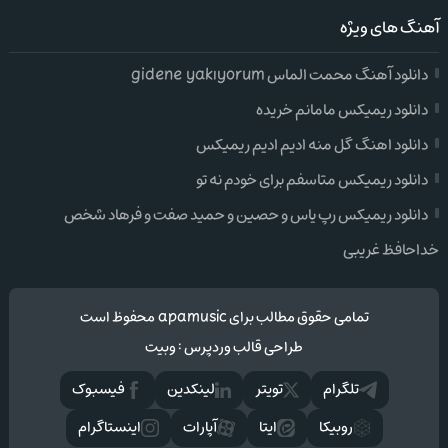
آهنگ های ویژه
دانلود آهنگ محمت الماس gidene yakıyorum
دانلود ریمیکس مامانم خریده
دانلود اهنگ گل منه ادیم ادیم ریمیکس
دانلود ریمیکس متاسفم برای خودم نه تو
دانلود ریمیکس رپ یاس و حصین و حمید صفت و فرهاد شخص
خداحافظ غریبی
تمامی حقوق مطالب برای apamusic محفوظ است
طراحی قالب وردپرس
:
وبیت
تلگرام
تويتر
لینکدین
فيسبوک
روبیکا
ایتا
آپارات
اینستاگرام