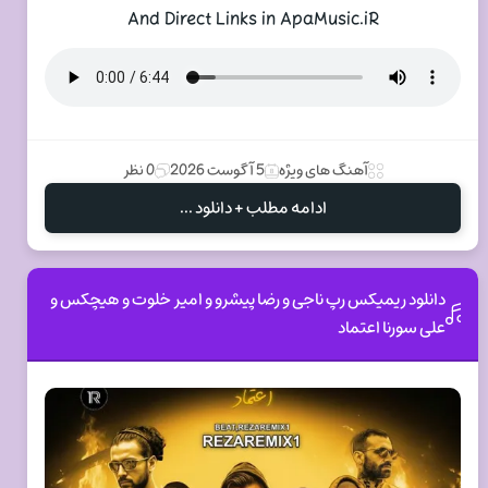
And Direct Links in ApaMusic.iR
آهنگ های ویژه
5 آگوست 2026
0 نظر
ادامه مطلب + دانلود ...
دانلود ریمیکس رپ ناجی و رضا پیشرو و امیر خلوت و هیچکس و
علی سورنا اعتماد