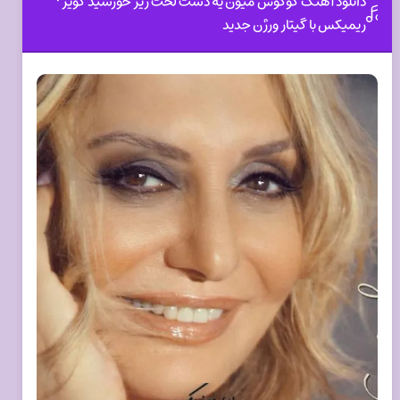
دانلود آهنگ گوگوش میون یه دشت لخت زیر خورشید کویر •
ریمیکس با گیتار ورژن جدید