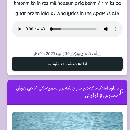
hmonm kh ih roz mikhoastm dria bshm / rimiks ba
gitar orzhn jdid ♫/ And lyrics in the ApaMusic.iR
آهنگ های ویژه
30 ژانویه 2025
0 نظر
ادامه مطلب + دانلود ...
دانلود اهنگ تا که دنیا سر جاشه تو واسم یه تکیه گاهی هوش
مصنوعی از گوگوش