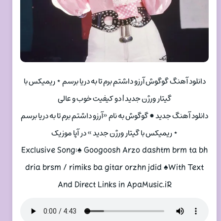
دانلود آهنگ گوگوش آرزو داشتم برم تا به دریا برسم ⋆ ریمیکس با
گیتار ورژن جدید | دو کیفیت خوب و عالی
دانلود آهنگ جدید ● گوگوش به نام «آرزو داشتم برم تا به دریا برسم
⋆ ریمیکس با گیتار ورژن جدید » در آپا موزیک
Exclusive Song:♠ Googoosh Arzo dashtm brm ta bh
dria brsm / rimiks ba gitar orzhn jdid ♠With Text
And Direct Links in ApaMusic.iR