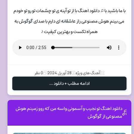
با ما باشید با ♫ دانلود اهنگ با از تو آینه ی تو چشمات تو رو تو خودم
می بینم هوش مصنوعی راز عاشقانه ای دارم با صدای گوگوش به
همراه تکست و بهترین کیفیت ♪
آهنگ های ویژه
28 آوریل 2024
0 نظر
ادامه مطلب + دانلود ...
دانلود اهنگ تو نجیب و آسمونی واسه من که روو زمینم هوش
مصنوعی از گوگوش