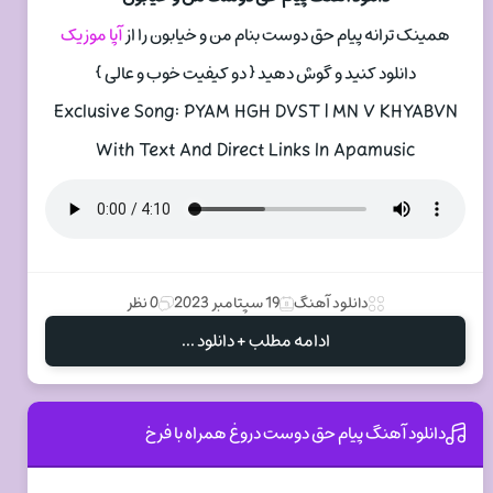
همینک ترانه پیام حق دوست بنام من و خیابون را از
آپا موزیک
دانلود کنید و گوش دهید { دو کیفیت خوب و عالی }
Exclusive Song: PYAM HGH DVST | MN V KHYABVN
With Text And Direct Links In Apamusic
دانلود آهنگ
19 سپتامبر 2023
0 نظر
ادامه مطلب + دانلود ...
دانلود آهنگ پیام حق دوست دروغ همراه با فرخ