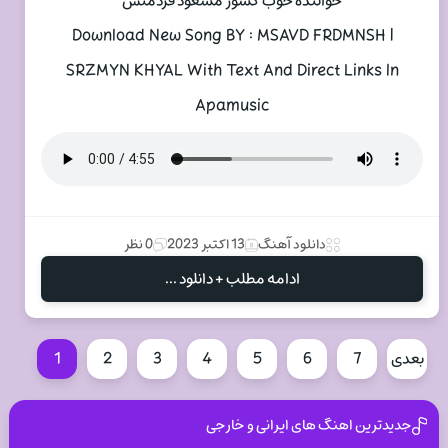
خواننده خوب کشور مسعود فردمنش
Download New Song BY : MSAVD FRDMNSH |
SRZMYN KHYAL With Text And Direct Links In
Apamusic
دانلود آهنگ
13 اکتبر 2023
0 نظر
ادامه مطلب + دانلود ...
بعدی
7
6
5
4
3
2
1
جدیدترین اهنگ های ایرانی و خارجی