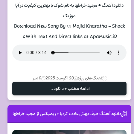
دانلود آهنگ ● مجید خراطها به نام شوک با بهترین کیفیت در آپا
موزیک
Download New Song By :♫ Majid Kharatha – Shock
♫With Text And Direct links at ApaMusic.iR
آهنگ های ویژه
20 آگوست 2025
0 نظر
ادامه مطلب + دانلود ...
دانلود آهنگ حیف بهش عادت کردیا + ریمیکس از مجید خراطها