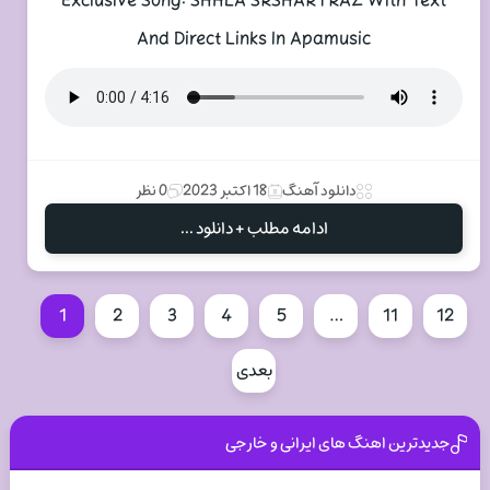
Exclusive Song: SHHLA SRSHAR | RAZ With Text
And Direct Links In Apamusic
دانلود آهنگ
18 اکتبر 2023
0 نظر
ادامه مطلب + دانلود ...
1
2
3
4
5
…
11
12
بعدی
جدیدترین اهنگ های ایرانی و خارجی