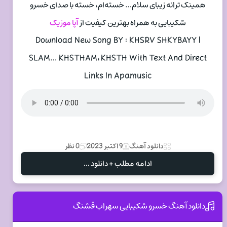
همینک ترانه زیبای سلام… خسته‌ام، خسته با صدای خسرو
شکیبایی به همراه بهترین کیفیت از
آپا موزیک
Download New Song BY : KHSRV SHKYBAYY |
SLAM… KHSTH‌AM، KHSTH With Text And Direct
Links In Apamusic
دانلود آهنگ
9 اکتبر 2023
0 نظر
ادامه مطلب + دانلود ...
دانلود آهنگ خسرو شکیبایی سهراب قشنگ