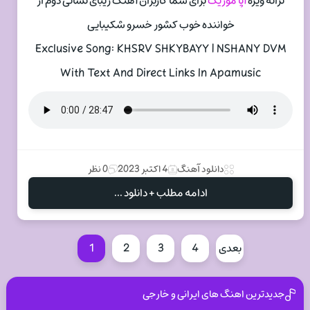
ترانه ویژه
آپا موزیک
برای شما کاربران آهنگ زیبای نشانی دوم از
خواننده خوب کشور خسرو شکیبایی
Exclusive Song: KHSRV SHKYBAYY | NSHANY DVM
With Text And Direct Links In Apamusic
دانلود آهنگ
4 اکتبر 2023
0 نظر
ادامه مطلب + دانلود ...
بعدی
4
3
2
1
جدیدترین اهنگ های ایرانی و خارجی