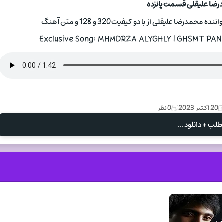
رضا علیقلی قسمت پانزده
ضا علیقلی از با دو کیفیت 320 و 128 و متن آهنگ
Exclusive Song: MHMDRZA ALYGHLY | GHSMT PANZD
20 اکتبر 2023
0 نظر
لب + دانلود ...