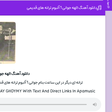
صفحه بعدی
دانلود آهنگ الهه جوانی 1 آلبوم ترانه های قدیمی
دانلود آهنگ الهه جوانی 1 آلبوم ترانه ها
ترانه ای دیگر در این ساعت بنام جوانی 1 آلبوم ترانه های قدیمی با صدای خواننده الهه از با دو کیفیت 320 و 128 و متن آهنگ
Y GHDYMY With Text And Direct Links In Apamusic