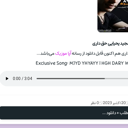
جید یحیایی حق داری
ری هم اکنون قابل دانلود از رسانه
آپا موزیک
می‌باشد…
Exclusive Song: MJYD YHYAYY | HGH DARY Wi
20 اکتبر 2023
0 نظر
لب + دانلود ...