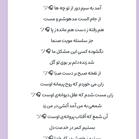
آمد به سرم دور از تو چه ها 🎧ツ
از جام الست مدهوشم و مست
هم رفته ز دست هم مانده ز پا 🎧ツ
جز سلسله مویت صنما
نگشوده کسی این مشکل ما 🎧ツ
شد زنده دلم بر بوی تو گل
از نفخه صبح بر دست صبا 🎧ツ
زان می خوردم که روح پیمانه اوست
زان مست شدم که عقل دیوانه‌ی اوست 🎧ツ
شمعی به من آمد آتشی در من زد
آن شمع که آفتاب پروانه‌ی اوست 🎧ツ
بستیم کمر در خدمت دل
رستیم ز خویش در کار خدا 🎧ツ